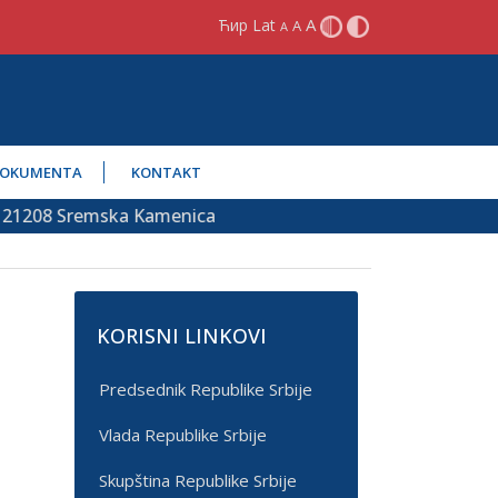
A
Ћир
Lat
A
A
OKUMENTA
KONTAKT
 21208 Sremska Kamenica
KORISNI LINKOVI
Predsednik Republike Srbije
Vlada Republike Srbije
Skupština Republike Srbije