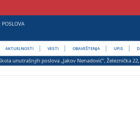
H POSLOVA
AKTUELNOSTI
VESTI
OBAVEŠTENJA
UPIS
D
ola unutrašnjih poslova „Jakov Nenadović”, Železnička 22,