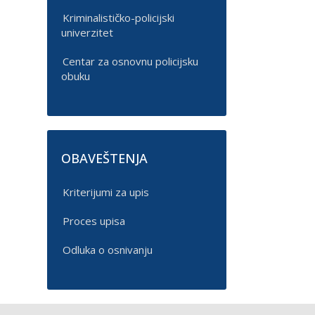
Kriminalističko-policijski
univerzitet
Centar za osnovnu policijsku
obuku
OBAVEŠTENJA
Kriterijumi za upis
Proces upisa
Odluka o osnivanju