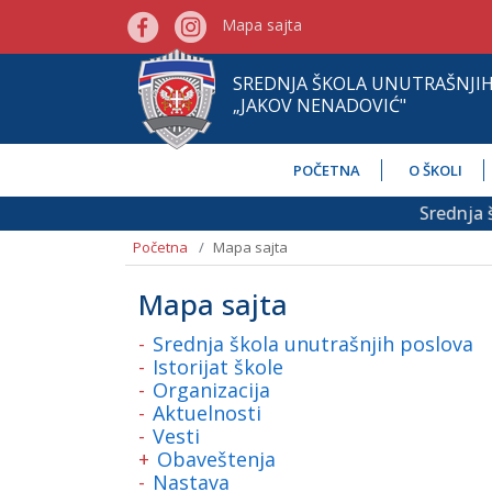
Mapa sajta
SREDNJA ŠKOLA UNUTRAŠNJI
„JAKOV NENADOVIĆ"
POČETNA
O ŠKOLI
Srednja šk
Početna
Mapa sajta
Mapa sajta
Srednja škola unutrašnjih poslova
Istorijat škole
Organizacija
Aktuelnosti
Vesti
Obaveštenja
Nastava