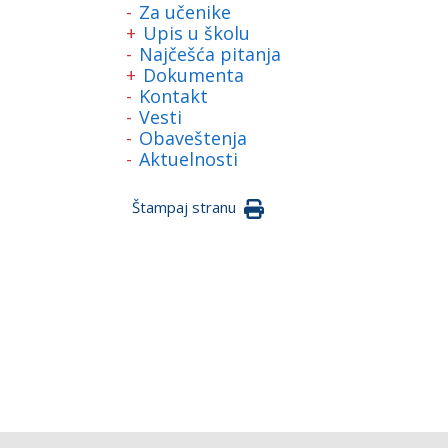
Za učenike
Upis u školu
Najčešća pitanja
Dokumenta
Kontakt
Vesti
Obaveštenja
Aktuelnosti
Štampaj stranu