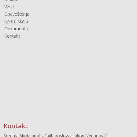
Vesti
Obaveštenja
Upis u školu
Dokumenta
Kontakt
Kontakt
Srednja škola unutrašnjih poslova „Jakov Nenadović"