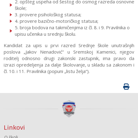
2. opšteg uspeha od šestog do osmog razreda osnovne
škole;
Vesti
3. provere psihološkog statusa;
4. provere bazično-motoričkog statusa;
Obaveštenja
5. broja bodova na takmičenjima iz čl. 8. i 9. Pravilnika o
Obaveštenja
upisu učenika u srednju školu.
za
Upis
Kandidat za upis u prvi razred Srednje škole unutrašnjih
roditelje
poslova „Jakov Nenadović“ u Sremskoj Kamenici, njegov
Dokumenta
Kriterijumi
roditelj odnosno drugi zakonski zastupnik, ima pravo da
Javne
ocenjivanja
izrazi opredeljenja za dalje školovanje, u skladu sa zakonom i
nabavke
čl. 10. i 11. Pravilnika (popuni „listu želja“).
Kontakt
Linkovi
O školi