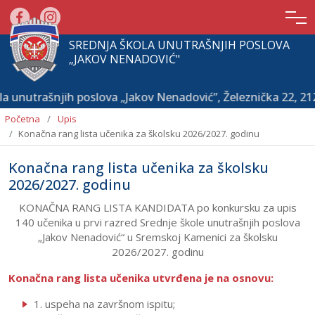
SREDNJA ŠKOLA UNUTRAŠNJIH POSLOVA
„JAKOV NENADOVIĆ"
la unutrašnjih poslova „Jakov Nenadović”, Železnička 22, 
Početna
Upis
Konačna rang lista učenika za školsku 2026/2027. godinu
Konačna rang lista učenika za školsku
2026/2027. godinu
KONAČNA RANG LISTA KANDIDATA po konkursku za upis
140 učenika u prvi razred Srednje škole unutrašnjih poslova
„Jakov Nenadović“ u Sremskoj Kamenici za školsku
Početna
2026/2027. godinu
O
Konačna rang lista učenika utvrđena je na osnovu:
školi
1. uspeha na završnom ispitu;
Aktuelnosti