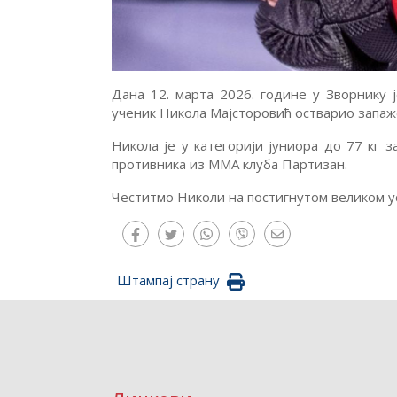
Дана 12. марта 2026. године у Зворнику ј
ученик Никола Мајсторовић остварио запаж
Никола је у категорији јуниора до 77 кг 
противника из ММА клуба Партизан.
Честитмо Николи на постигнутом великом ус
Штампај страну