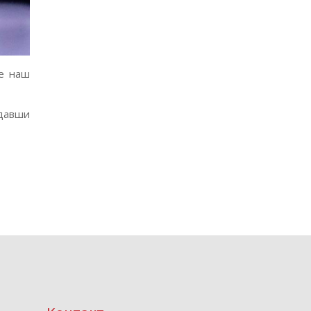
је наш
адавши