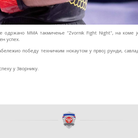
е одржано ММА такмичење "Zvornik Fight Night", на коме 
ен успех.
забележио победу техничким нокаутом у првој рунди, савл
пеху у Зворнику.