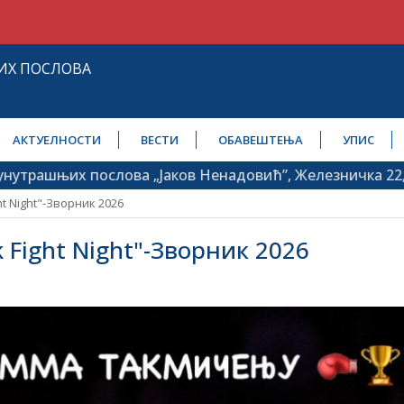
ИХ ПОСЛОВА
АКТУЕЛНОСТИ
ВЕСТИ
ОБАВЕШТЕЊА
УПИС
шњих послова „Јаков Ненадовић”, Железничка 22, 2120
t Night"-Зворник 2026
Fight Night"-Зворник 2026