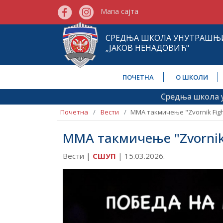
Мапа сајта
СРЕДЊА ШКОЛА УНУТРАШЊ
„ЈАКОВ НЕНАДОВИЋ"
ПОЧЕТНА
О ШКОЛИ
Средња школа унутра
Почетна
Вести
ММА такмичење "Zvornik Figh
ММА такмичење "Zvornik 
Вести |
СШУП
|
15.03.2026.