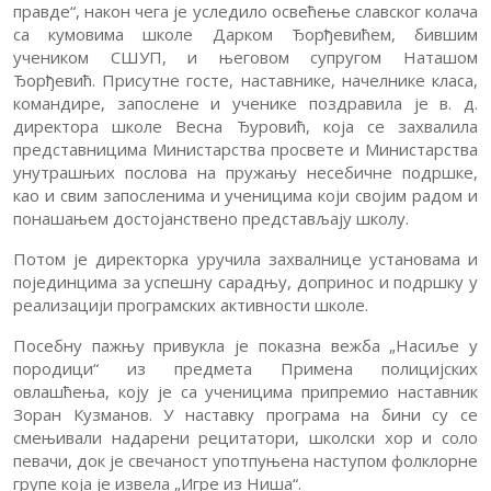
правде“, након чега је уследило освећење славског колача
са кумовима школе Дарком Ђорђевићем, бившим
учеником СШУП, и његовом супругом Наташом
Ђорђевић. Присутне госте, наставнике, начелнике класа,
командире, запослене и ученике поздравила је в. д.
директора школе Весна Ђуровић, која се захвалила
представницима Министарства просвете и Министарства
унутрашњих послова на пружању несебичне подршке,
као и свим запосленима и ученицима који својим радом и
понашањем достојанствено представљају школу.
Потом је директорка уручила захвалнице установама и
појединцима за успешну сарадњу, допринос и подршку у
реализацији програмских активности школе.
Посебну пажњу привукла је показна вежба „Насиље у
породици“ из предмета Примена полицијских
овлашћења, коју је са ученицима припремио наставник
Зоран Кузманов. У наставку програма на бини су се
смењивали надарени рецитатори, школски хор и соло
певачи, док је свечаност употпуњена наступом фолклорне
групе која је извела „Игре из Ниша“.