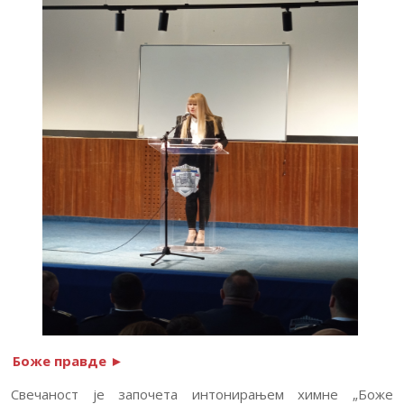
Боже правде ►
Свечаност је започета интонирањем химне „Боже