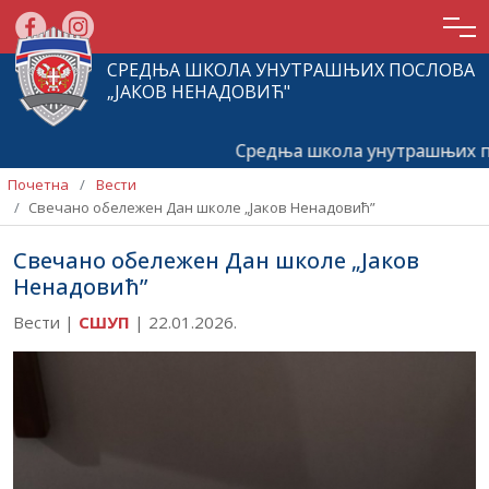
СРЕДЊА ШКОЛА УНУТРАШЊИХ ПОСЛОВА
„ЈАКОВ НЕНАДОВИЋ"
Средња школа унутрашњих посло
Почетна
Вести
Свечано обележен Дан школе „Јаков Ненадовић”
Свечано обележен Дан школе „Јаков
Ненадовић”
Вести |
СШУП
|
22.01.2026.
Почетна
О
школи
Актуелности