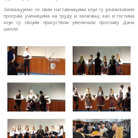
Захваљујемо се свим наставницима који су реализовали
програм, ученицима на труду и залагању, као и гостима
који су својим присуством увеличали прославу Дана
школе.