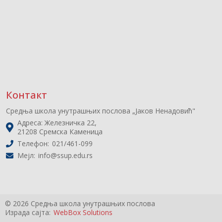
Контакт
Средња школа унутрашњих послова „Јаков Ненадовић"
Адреса: Железничка 22,
21208 Сремска Каменица
Телефон:
021/461-099
Мејл:
info@ssup.edu.rs
© 2026
Средња школа унутрашњих послова
Израда сајта:
WebBox Solutions