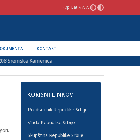
A
Ћир
Lat
A
A
OKUMENTA
KONTAKT
emska Kamenica
KORISNI LINKOVI
Predsednik Republike Srbije
Vlada Republike Srbije
gori.
Skupština Republike Srbije