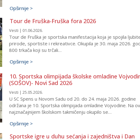
Opširnije >
Tour de Fruška-Fruška fora 2026
Vesti | 01.06.2026.
Tour de Fruška je sportska manifestacija koja je spojila ljubite
prirode, sportiste i rekreativce. Okupila je 30. maja 2026. go
800 trkača koji su trčali…
Opširnije >
10. Sportska olimpijada školske omladine Vojvodi
(SOŠOV)- Novi Sad 2026
Vesti | 25.05.2026.
U SC Spens u Novom Sadu od 20. do 24. maja 2026. godine
održana je 10. Sportska olimpijada omladine Vojvodine. Na 
najznačajnijem školskom takmičenju okupilo se…
Opširnije >
Sportske igre u duhu sećanja i zajedništva i Dan