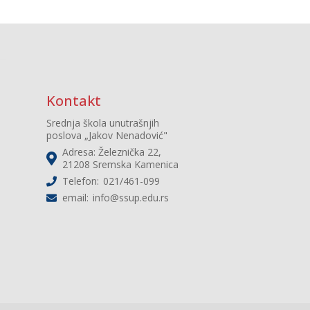
Kontakt
Srednja škola unutrašnjih
poslova „Jakov Nenadović"
Adresa: Železnička 22,
21208 Sremska Kamenica
Telefon:
021/461-099
email:
info@ssup.edu.rs