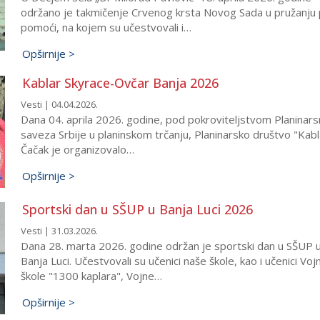
održano je takmičenje Crvenog krsta Novog Sada u pružanju
pomoći, na kojem su učestvovali i…
Opširnije >
Kablar Skyrace-Ovčar Banja 2026
Vesti | 04.04.2026.
Dana 04. aprila 2026. godine, pod pokroviteljstvom Planinar
saveza Srbije u planinskom trčanju, Planinarsko društvo "Kabl
Čačak je organizovalo…
Opširnije >
Sportski dan u SŠUP u Banja Luci 2026
Vesti | 31.03.2026.
Dana 28. marta 2026. godine održan je sportski dan u SŠUP 
Banja Luci. Učestvovali su učenici naše škole, kao i učenici Voj
škole "1300 kaplara", Vojne…
Opširnije >