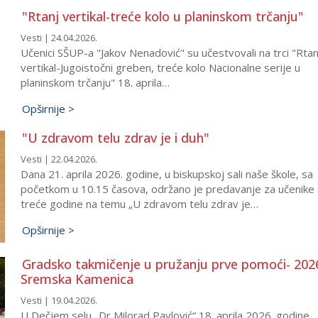
"Rtanj vertikal-treće kolo u planinskom trčanju"
Vesti | 24.04.2026.
Učenici SŠUP-a "Jakov Nenadović" su učestvovali na trci "Rtan
vertikal-Jugoistočni greben, treće kolo Nacionalne serije u
planinskom trčanju" 18. aprila…
Opširnije >
"U zdravom telu zdrav je i duh"
Vesti | 22.04.2026.
Dana 21. aprila 2026. godine, u biskupskoj sali naše škole, sa
početkom u 10.15 časova, održano je predavanje za učenike
treće godine na temu „U zdravom telu zdrav je…
Opširnije >
Gradsko takmičenje u pružanju prve pomoći- 202
Sremska Kamenica
Vesti | 19.04.2026.
U Dečjem selu „Dr Milorad Pavlović“ 18. aprila 2026. godine