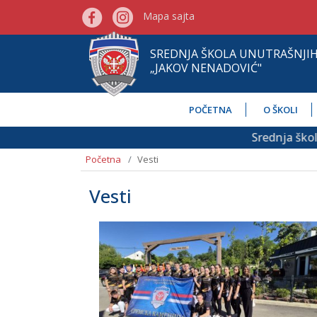
Mapa sajta
SREDNJA ŠKOLA UNUTRAŠNJI
„JAKOV NENADOVIĆ"
POČETNA
O ŠKOLI
Srednja škola unutr
Početna
Vesti
Vesti