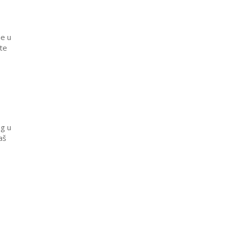
ne u
te
g u
aš