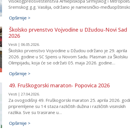
Visokogpreosveštenstva Arhiepiskopa Sirmijskog i Mitropolit
Sremskog g.g. Vasilija, održano je namesničko-međuopštins
Opširnije >
Školsko prvenstvo Vojvodine u Džudou-Novi Sad
2026
Vesti | 06.05.2026.
Školsko prvenstvo Vojvodine u Džudou održano je 29. aprila
2026. godine u SC Spens u Novom Sadu. Plasman za Školsku
Olimpijadu, koja će se održati 05. maja 2026. godine…
Opširnije >
49. Fruškogorski maraton- Popovica 2026
Vesti | 27.04.2026.
Za ovogodišnji 49. Fruškogorski maraton 25. aprila 2026. god
pripremljene su 14 staza različitih dužina i različitih visinskih
razlika. Sve su trasirane u…
Opširnije >