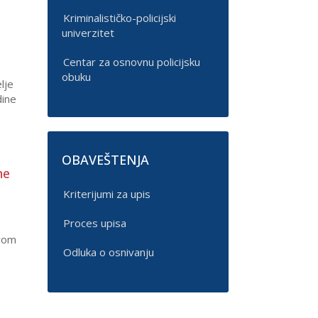
Kriminalističko-policijski
univerzitet
Centar za osnovnu policijsku
obuku
lje
dine
OBAVEŠTENJA
ne
Kriterijumi za upis
Proces upisa
ovom
Odluka o osnivanju