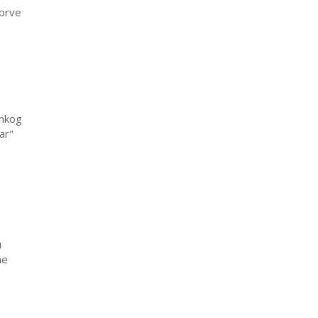
 prve
snkog
ar"
u
ne