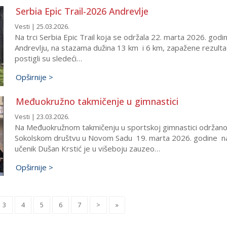
Serbia Epic Trail-2026 Andrevlje
Vesti | 25.03.2026.
Na trci Serbia Epic Trail koja se održala 22. marta 2026. godi
Andrevlju, na stazama dužina 13 km i 6 km, zapažene rezulta
postigli su sledeći…
Opširnije >
Međuokružno takmičenje u gimnastici
Vesti | 23.03.2026.
Na Međuokružnom takmičenju u sportskoj gimnastici održano
Sokolskom društvu u Novom Sadu 19. marta 2026. godine n
učenik Dušan Krstić je u višeboju zauzeo…
Opširnije >
3
4
5
6
7
>
»