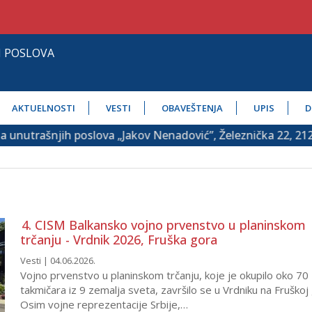
H POSLOVA
AKTUELNOSTI
VESTI
OBAVEŠTENJA
UPIS
D
ašnjih poslova „Jakov Nenadović”, Železnička 22, 21208 Sr
4. CISM Balkansko vojno prvenstvo u planinskom
trčanju - Vrdnik 2026, Fruška gora
Vesti | 04.06.2026.
Vojno prvenstvo u planinskom trčanju, koje je okupilo oko 70
takmičara iz 9 zemalja sveta, završilo se u Vrdniku na Fruškoj 
Osim vojne reprezentacije Srbije,…