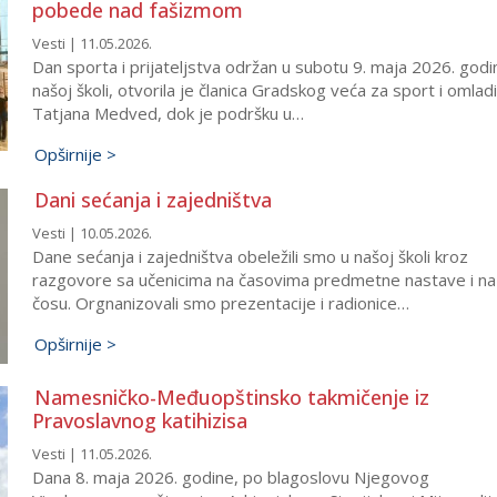
pobede nad fašizmom
Vesti | 11.05.2026.
Dan sporta i prijateljstva održan u subotu 9. maja 2026. godi
našoj školi, otvorila je članica Gradskog veća za sport i omlad
Tatjana Medved, dok je podršku u…
Opširnije >
Dani sećanja i zajedništva
Vesti | 10.05.2026.
Dane sećanja i zajedništva obeležili smo u našoj školi kroz
razgovore sa učenicima na časovima predmetne nastave i na
čosu. Orgnanizovali smo prezentacije i radionice…
Opširnije >
Namesničko-Međuopštinsko takmičenje iz
Pravoslavnog katihizisa
Vesti | 11.05.2026.
Dana 8. maja 2026. godine, po blagoslovu Njegovog