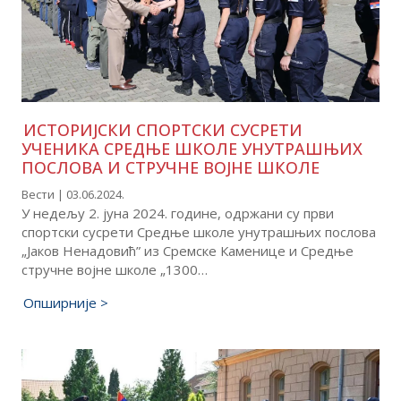
ИСТОРИЈСКИ СПОРТСКИ СУСРЕТИ
УЧЕНИКА СРЕДЊЕ ШКОЛЕ УНУТРАШЊИХ
ПОСЛОВА И СТРУЧНЕ ВОЈНЕ ШКОЛЕ
Вести | 03.06.2024.
У недељу 2. јуна 2024. године, одржани су први
спортски сусрети Средње школе унутрашњих послова
„Јаков Ненадовић” из Сремске Каменице и Средње
стручне војне школе „1300…
Опширније >