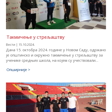
Такмичење у стрељаштву
Вести | 15.10.2024.
Дана 15. октобра 2024. године у Новом Саду, одржано
је oпштинско и окружно такмичење у стрељаштву за
ученике средњих школа, на којем су учествовали…
Опширније >