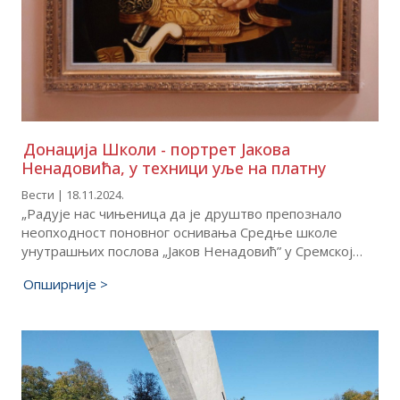
Донација Школи - портрет Јакова
Ненадовића, у техници уље на платну
Вести | 18.11.2024.
„Радује нас чињеница да је друштво препознало
неопходност поновног оснивања Средње школе
унутрашњих послова „Јаков Ненадовић” у Сремској…
Опширније >