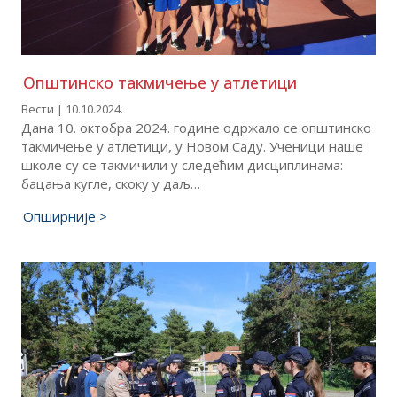
Општинско такмичење у атлетици
Вести | 10.10.2024.
Дана 10. октобра 2024. године одржало се општинско
такмичење у атлетици, у Новом Саду. Ученици наше
школе су се такмичили у следећим дисциплинама:
бацања кугле, скоку у даљ…
Опширније >