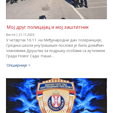
Мој друг полицајац и мој заштитник
Вести | 21.11.2023.
У четвртак 16.11. на Међународни дан толеранције,
Средња школа унутрашњих послова је била домаћин
члановима Друштва за подршку особама са аутизмом
Града Новог Сада. Наши…
Опширније >