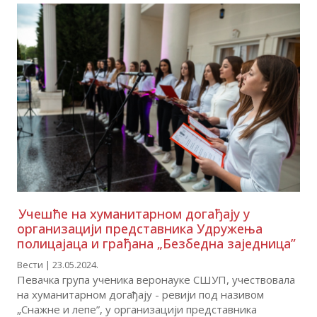
Учешће на хуманитарном догађају у
организацији представника Удружења
полицајаца и грађана „Безбедна заједница”
Вести | 23.05.2024.
Певачка група ученика веронауке СШУП, учествовала
на хуманитарном догађају - ревији под називом
„Снажне и лепе”, у организацији представника