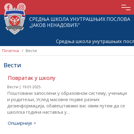
СРЕДЊА ШКОЛА УНУТРАШЊИХ ПОСЛОВА
„ЈАКОВ НЕНАДОВИЋ"
Средња школа унутрашњих послова „Ј
Почетна
Вести
Вести
Повратак у школу
Вести | 19.01.2025.
Поштовани запослени у образовном систему, ученици
и родитељи, Услед масовне појаве разних
Почетна
дезинформација, обавештавамо вас овим путем да се
школска година наставља у…
О
школи
Опширније >
Актуелности