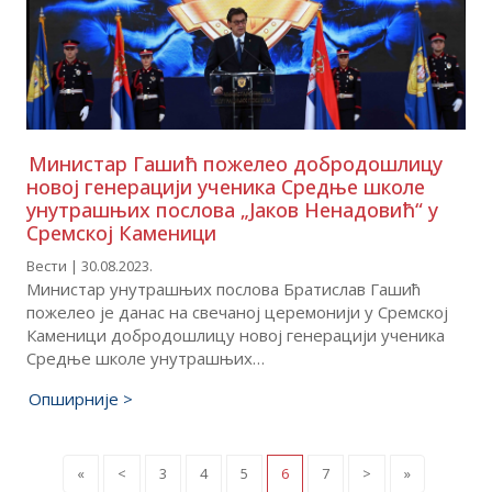
Министар Гашић пожелео добродошлицу
новој генерацији ученика Средње школе
унутрашњих послова „Јаков Ненадовић“ у
Сремској Каменици
Вести | 30.08.2023.
Министар унутрашњих послова Братислав Гашић
пожелео је данас на свечаној церемонији у Сремској
Каменици добродошлицу новој генерацији ученика
Средње школе унутрашњих…
Опширније >
«
<
3
4
5
6
7
>
»